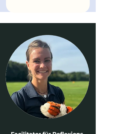
fairway
So sieht Fairway
leadership
Leadership konkret aus
Das Spiel zeigt, was Dich
bewegt.
Hier trifft Business auf
Erlebnis.
Golf ist mehr als Sport.
Haltung | Spiel |